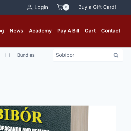
Login
Buy a Gift Card!
0
og
News
Academy
Pay A Bill
Cart
Contact
Search
IH
Bundles
Search
for: