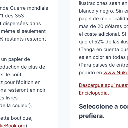
ilustraciones sean en
onde Guerre mondiale
blanco y negro. Sin e
171 des 353
papel de mejor calid
ont dispersées dans
más de 20 dólares po
ur, même si seulement
el coste adicional. Si
 % restants resteront
que el 52% de las ilu
(Tenga en cuenta que 
es en color en todas
 un papier de
(Para paises de entr
roduction de plus de
pedido en
www.Nuke
si le coût
 pour l’édition en
Descargue aquí nuest
ons resteront en noir
Enciclopedia.
s livres
de la couleur).
Seleccione a co
prefiera.
cette boutique,
eBook.org
)