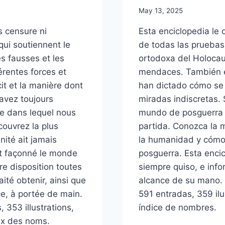
May 13, 2025
s censure ni
Esta enciclopedia le 
qui soutiennent le
de todas las pruebas 
es fausses et les
ortodoxa del Holocaus
rentes forces et
mendaces. También ex
cit et la manière dont
han dictado cómo se 
 avez toujours
miradas indiscretas.
e dans lequel nous
mundo de posguerra e
couvrez la plus
partida. Conozca la 
ité ait jamais
la humanidad y cómo
t façonné le monde
posguerra. Esta encic
re disposition toutes
siempre quiso, e info
ité obtenir, ainsi que
alcance de su mano.
ce, à portée de main.
591 entradas, 359 ilu
 353 illustrations,
índice de nombres.
dex des noms.