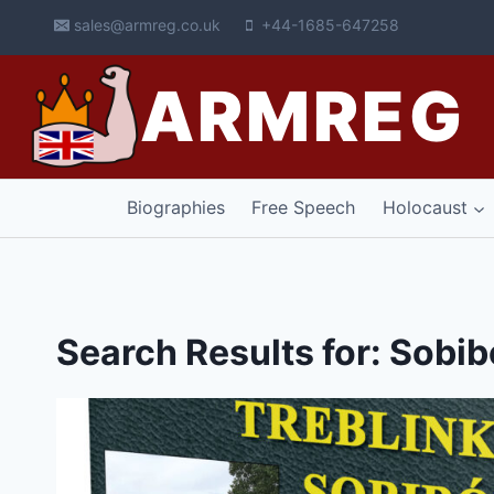
Skip
sales@armreg.co.uk
+44-1685-647258
to
content
ARMREG
Biographies
Free Speech
Holocaust
Search Results for:
Sobib