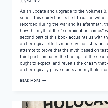
July 24, 2021
As an update and upgrade to the Volumes 8, 
series, this study has its first focus on witne
recorded during the war and its aftermath, t
how the myth of the “extermination camps” 
second part of this book acquaints us with th
archeological efforts made by mainstream sch
attempt to prove that the myth based on test
third part compares the findings of the seco
ought to expect, and reveals the chasm that
archeologically proven facts and mythologica
THE
READ MORE
“OPERATION
REINHARDT”
CAMPS
TREBLINKA,
SOBIBÓR,