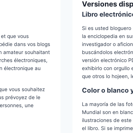
Versiones dis
Libro electróni
Si es usted bloguero o
t et que vous
la enciclopedia en sus
opédie dans vos blogs
investigador o aficio
un amateur souhaitant
buscándolos electró
erches électroniques,
versión electrónico PD
n électronique au
exhibirlo con orgullo
que otros lo hojeen,
 que vous souhaitez
Color o blanco 
us prévoyez de le
La mayoría de las fo
 personnes, une
Mundial son en blanco
ilustraciones de este
el libro. Si se imprim