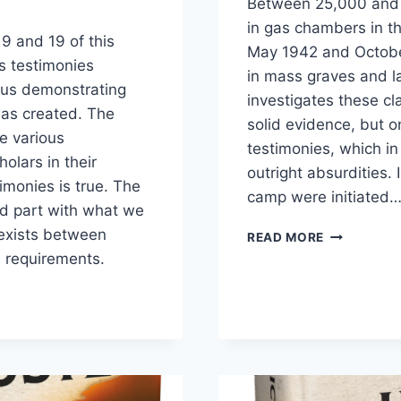
Between 25,000 and 
in gas chambers in t
9 and 19 of this
May 1942 and Octobe
ss testimonies
in mass graves and la
hus demonstrating
investigates these c
was created. The
solid evidence, but o
e various
testimonies, which in
olars in their
outright absurdities.
imonies is true. The
camp were initiated
nd part with what we
 exists between
SOBIBOR
READ MORE
l requirements.