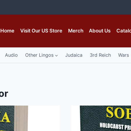
Home
Visit Our US Store
Merch
About Us
Catal
Audio
Other Lingos
Judaica
3rd Reich
Wars
or