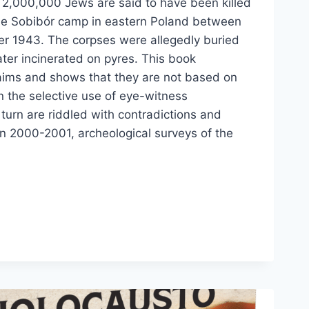
2,000,000 Jews are said to have been killed
he Sobibór camp in eastern Poland between
r 1943. The corpses were allegedly buried
ter incinerated on pyres. This book
laims and shows that they are not based on
n the selective use of eye-witness
 turn are riddled with contradictions and
 In 2000-2001, archeological surveys of the
…